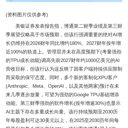
(资料图片仅供参考)
美银证券发表报告指，博通第二财季业绩及第三财
季展望仅略高于市场预期，但该行强调重要的绝对AI增
长仍维持在2026财年同比增约180%、2027财年按年增
近100%的轨道上。管理层并未在高度预期下(考量强劲
的TPU成长动能)调高先前2027财年约1000亿美元的AI
营收目标，但该行认为这反映了因客户端持续供应限制
而采取的保守态度。同时，多个新的客制化XPU客户
(Anthropic、Meta、OpenAI，以及其他两家)预计在未
来几季逐步放量，可望为强劲的Google TPU基础增添
动能。第三财季强劲的软件增长(按年增逾30%)也显示
AI主题下存在多重成长向量。该行持续预期至2030历
年每股盈利可达30美元以上，在2025至2030历年间每